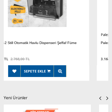
Palex
Palex SH-K Still Otomatik Havlu Dispenseri Krom Kapla
3.164,08 TL
4.945,43 TL
SEPETE EKLE
Yeni Ürünler