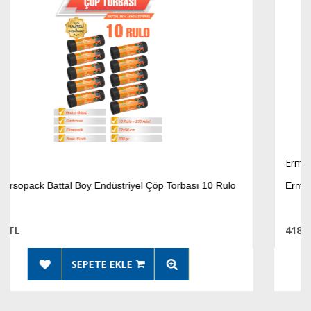
Ermet
ulo
Ermet Ersopack Battal Boy Endüstriyel Çöp Torbası 5 Ru
418,88 TL
SEPETE EKLE