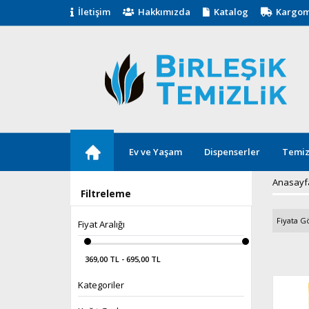
İletişim
Hakkımızda
Katalog
Kargom
Ev ve Yaşam
Dispenserler
Temiz
Anasayf
Filtreleme
Fiyata Gö
Fiyat Aralığı
369,00 TL - 695,00 TL
Kategoriler