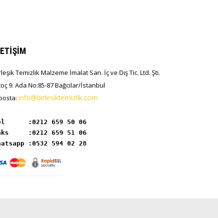
LETİŞİM
rleşik Temizlik Malzeme İmalat San. İç ve Dış Tic. Ltd. Şti.
toç 9. Ada No:85-87 Bağcılar/İstanbul
info@birlesiktemizlik.com
posta:
el      :
hatsapp :0532 594 02 28