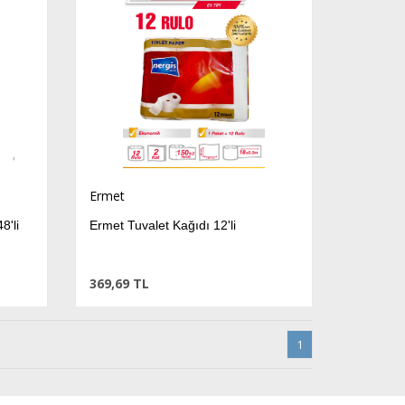
Ermet
8'li
Ermet Tuvalet Kağıdı 12'li
369,69 TL
1