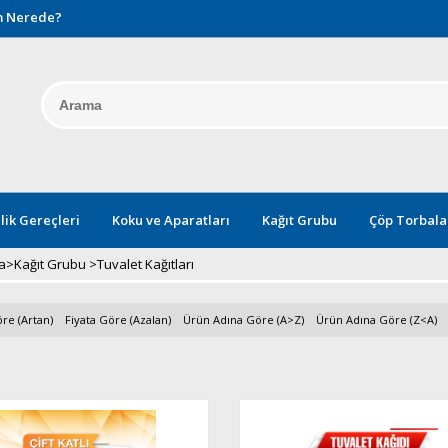
 Nerede?
lik Gereçleri
Koku ve Aparatları
Kağıt Grubu
Çöp Torbala
a
>
Kağıt Grubu
>
Tuvalet Kağıtları
re (Artan)
Fiyata Göre (Azalan)
Ürün Adına Göre (A>Z)
Ürün Adına Göre (Z<A)