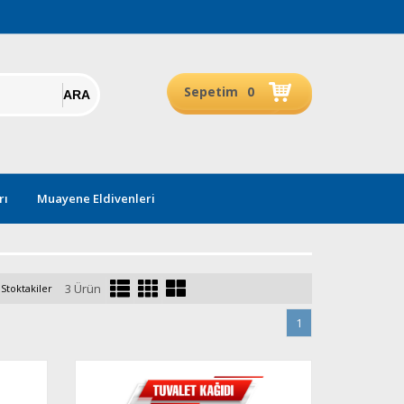
Sepetim
0
rı
Muayene Eldivenleri
3 Ürün
Stoktakiler
1