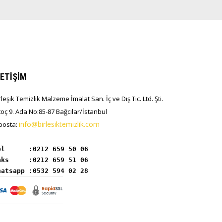
LETİŞİM
rleşik Temizlik Malzeme İmalat San. İç ve Dış Tic. Ltd. Şti.
toç 9. Ada No:85-87 Bağcılar/İstanbul
info@birlesiktemizlik.com
posta:
el      :
hatsapp :0532 594 02 28