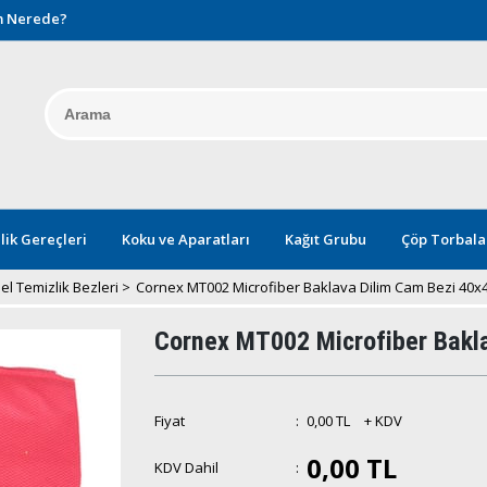
 Nerede?
lik Gereçleri
Koku ve Aparatları
Kağıt Grubu
Çöp Torbala
l Temizlik Bezleri
>
Cornex MT002 Microfiber Baklava Dilim Cam Bezi 40x4
Cornex MT002 Microfiber Bakla
Fiyat
:
0,00 TL
+ KDV
0,00 TL
KDV Dahil
: