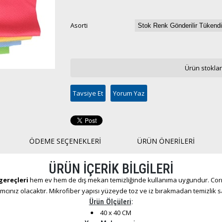
Asorti
Ürün stoklar
Tavsiye Et
Yorum Yaz
ÖDEME SEÇENEKLERI
ÜRÜN ÖNERILERI
ÜRÜN İÇERİK BİLGİLERİ
gereçleri
hem ev hem de dış mekan temizliğinde kullanıma uygundur. Corn
mcınız olacaktır. Mikrofiber yapısı yüzeyde toz ve iz bırakmadan temizlik s
Ürün Ölçüleri
:
40 x 40 CM