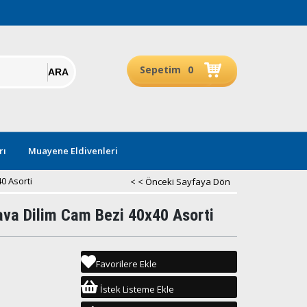
Sepetim
0
rı
Muayene Eldivenleri
0 Asorti
< < Önceki Sayfaya Dön
va Dilim Cam Bezi 40x40 Asorti
Favorilere Ekle
İstek Listeme Ekle