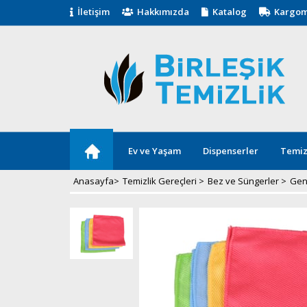
İletişim
Hakkımızda
Katalog
Kargom
Ev ve Yaşam
Dispenserler
Temiz
Anasayfa
>
Temizlik Gereçleri
>
Bez ve Süngerler
>
Gene