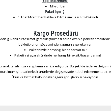
Yapı Malzemesi
:
Mikrofiber
Paket İçeriği
:
1 Adet Microfiber Baklava Dilim Cam Bezi 40x40 Asorti
Kargo Prosedürü
dan güvenli bir teslimat gerçekleştirilmesi adına özenle paketlenmektedir. S
bekletip onun gözetiminde yapmanız gerekenler:
Paketinizde herhangi bir hasar var mı?
Paketinizi açarak üründe herhangi bir eksik/hasar var mı?
rarak tarafımıza kargolamanızı rica ediyoruz. Bu şekilde iade ve değişim 
tutturulmamış hasarlı/eksik ürünlerde değişim/iade kabul edilmemektedir. An
Ürün ve hizmet hakkındaki değerli görüşlerinizi bekliyoruz.