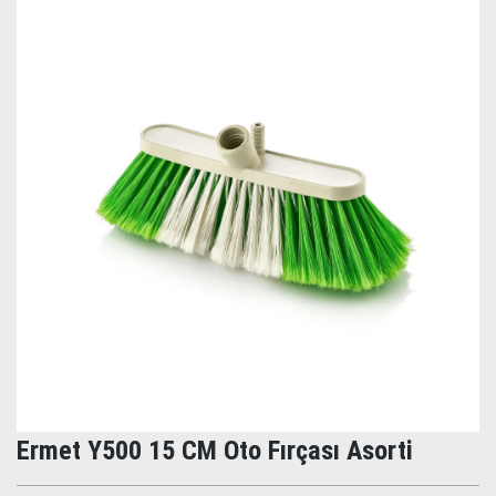
Ermet Y500 15 CM Oto Fırçası Asorti