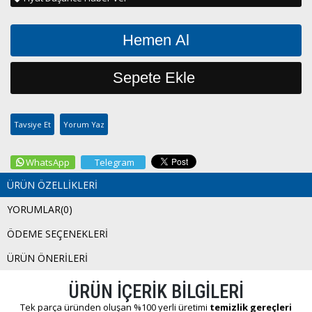
Tavsiye Et
Yorum Yaz
WhatsApp
Telegram
ÜRÜN ÖZELLIKLERI
YORUMLAR
(0)
ÖDEME SEÇENEKLERI
ÜRÜN ÖNERILERI
ÜRÜN İÇERİK BİLGİLERİ
Tek parça üründen oluşan %100 yerli üretimi
temizlik gereçleri