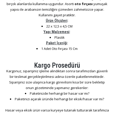
birçok alanlarda kullanıma uygundur. Asorti
oto fırçası
yumuşak
yapısı ile arabanızın temizliğini çizmeden zahmetsizce yapar.
Kullanımı gayet pratiktir.
Ürün Ölçüleri
:
22 x 12,5 x 4,5 CM
Yapı Malzemesi
:
Plastik
Paket İçeriği
:
1 Adet Oto Fırçası 15 Cm
Kargo Prosedürü
Kargonuz, siparişiniz işleme alındıktan sonra tarafımızdan güvenli
bir teslimat gerçekleştirilmesi adına özenle paketlenmektedir.
Siparişiniz size ulaşınca kargo görevlisini kısa bir süre bekletip
onun gözetiminde yapmanız gerekenler:
Paketinizde herhangi bir hasar var mı?
Paketinizi açarak üründe herhangi bir eksik/hasar var mı?
Hasar veya eksik ürün varsa kuryeye tutanak tutturarak tarafımıza