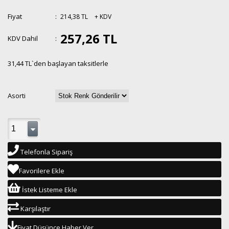
Fiyat
:
214,38 TL
+ KDV
257,26 TL
KDV Dahil
:
31,44 TL
`den başlayan taksitlerle
Asorti
Telefonla Sipariş
Favorilere Ekle
İstek Listeme Ekle
Karşılaştır
Fiyat Düşünce Haber Ver