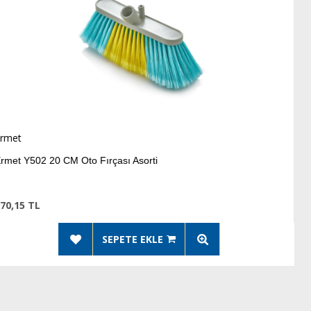
Ermet
çası Asorti
Ermet Y503 20 CM Me
276,52 TL
SEPETE EKLE