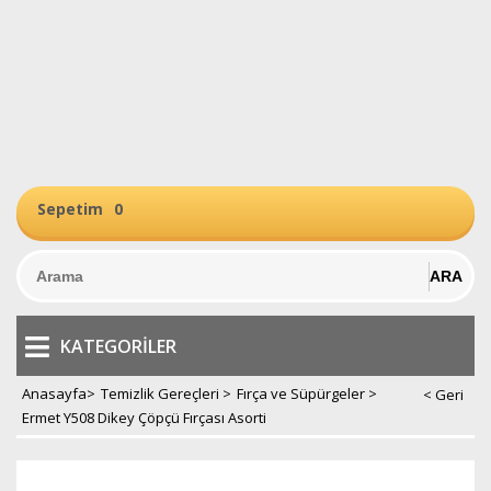
Sepetim
0
KATEGORILER
Anasayfa
>
Temizlik Gereçleri
>
Fırça ve Süpürgeler
>
Ermet Y508 Dikey Çöpçü Fırçası Asorti