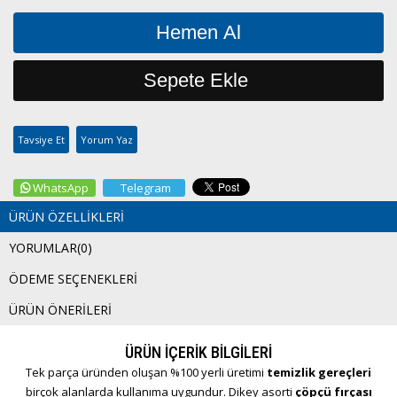
Tavsiye Et
Yorum Yaz
WhatsApp
Telegram
ÜRÜN ÖZELLIKLERI
YORUMLAR
(0)
ÖDEME SEÇENEKLERI
ÜRÜN ÖNERILERI
ÜRÜN İÇERİK BİLGİLERİ
Tek parça üründen oluşan %100 yerli üretimi
temizlik gereçleri
birçok alanlarda kullanıma uygundur. Dikey asorti
çöpçü fırçası