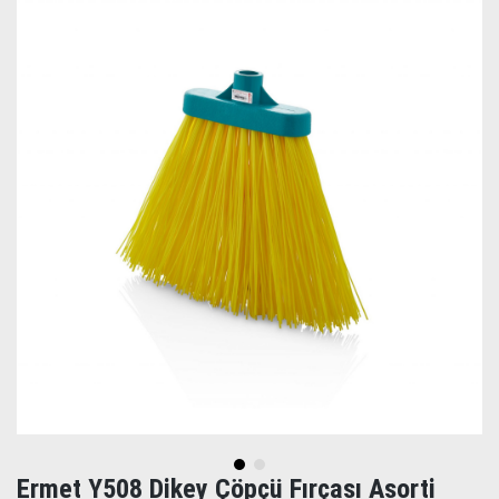
Ermet Y508 Dikey Çöpçü Fırçası Asorti