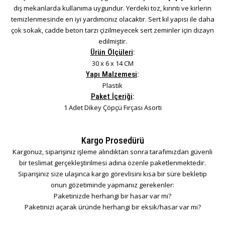
dış mekanlarda kullanıma uygundur. Yerdeki toz, kırıntı ve kirlerin
temizlenmesinde en iyi yardımcınız olacaktır. Sert kıl yapısı ile daha
çok sokak, cadde beton tarzı çizilmeyecek sert zeminler için dizayn
edilmiştir.
Ürün Ölçüleri
:
30 x 6 x 14 CM
Yapı Malzemesi
:
Plastik
Paket İçeriği
:
1 Adet Dikey Çöpçü Fırçası Asorti
Kargo Prosedürü
Kargonuz, siparişiniz işleme alındıktan sonra tarafımızdan güvenli
bir teslimat gerçekleştirilmesi adına özenle paketlenmektedir.
Siparişiniz size ulaşınca kargo görevlisini kısa bir süre bekletip
onun gözetiminde yapmanız gerekenler:
Paketinizde herhangi bir hasar var mı?
Paketinizi açarak üründe herhangi bir eksik/hasar var mı?