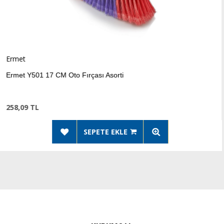
Ermet
 CM Oto Fırçası Asorti
Ermet Y5
270,15 T
SEPETE EKLE