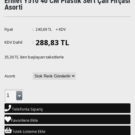
Ermet Y510 40 CM Plastik Sert Çalı Fırçası
Asorti
Fiyat
:
240,69 TL
+ KDV
288,83 TL
KDV Dahil
:
35,30 TL
`den başlayan taksitlerle
Asorti
Telefonla Sipariş
Favorilere Ekle
İstek Listeme Ekle