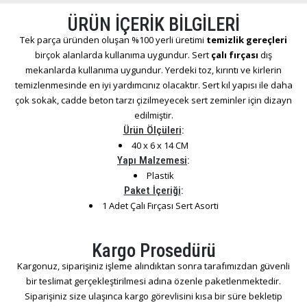
ÜRÜN İÇERİK BİLGİLERİ
Tek parça üründen oluşan %100 yerli üretimi
temizlik gereçleri
birçok alanlarda kullanıma uygundur. Sert
çalı fırçası
dış
mekanlarda kullanıma uygundur. Yerdeki toz, kırıntı ve kirlerin
temizlenmesinde en iyi yardımcınız olacaktır. Sert kıl yapısı ile daha
çok sokak, cadde beton tarzı çizilmeyecek sert zeminler için dizayn
edilmiştir.
Ürün Ölçüleri
:
40 x 6 x 14 CM
Yapı Malzemesi
:
Plastik
Paket İçeriği
:
1 Adet Çalı Fırçası Sert Asorti
Kargo Prosedürü
Kargonuz, siparişiniz işleme alındıktan sonra tarafımızdan güvenli
bir teslimat gerçekleştirilmesi adına özenle paketlenmektedir.
Siparişiniz size ulaşınca kargo görevlisini kısa bir süre bekletip