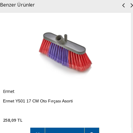
Benzer Ürünler
Ermet
to Fırçası Asorti
Ermet Y502 20 
270,15 TL