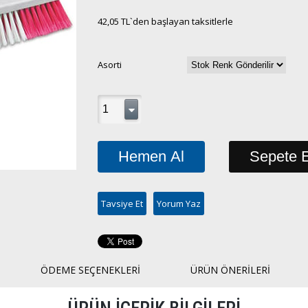
42,05 TL
`den başlayan taksitlerle
Asorti
Tavsiye Et
Yorum Yaz
ÖDEME SEÇENEKLERI
ÜRÜN ÖNERILERI