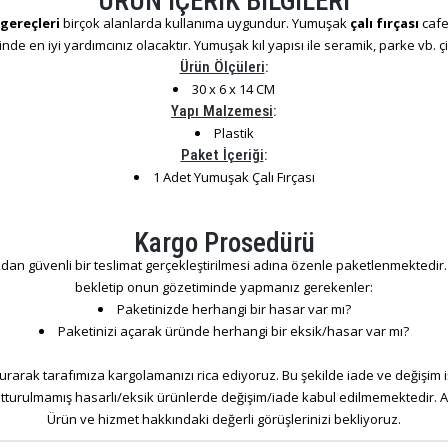
ÜRÜN İÇERİK BİLGİLERİ
 gereçleri
birçok alanlarda kullanıma uygundur. Yumuşak
çalı fırçası
cafe
nde en iyi yardımcınız olacaktır. Yumuşak kıl yapısı ile seramik, parke vb. çi
Ürün Ölçüleri
:
30 x 6 x 14 CM
Yapı Malzemesi
:
Plastik
Paket İçeriği
:
1 Adet Yumuşak Çalı Fırçası
Kargo Prosedürü
dan güvenli bir teslimat gerçekleştirilmesi adına özenle paketlenmektedir. S
bekletip onun gözetiminde yapmanız gerekenler:
Paketinizde herhangi bir hasar var mı?
Paketinizi açarak üründe herhangi bir eksik/hasar var mı?
rarak tarafımıza kargolamanızı rica ediyoruz. Bu şekilde iade ve değişim 
tutturulmamış hasarlı/eksik ürünlerde değişim/iade kabul edilmemektedir. An
Ürün ve hizmet hakkındaki değerli görüşlerinizi bekliyoruz.