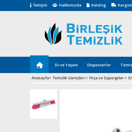
İletişim
Hakkımızda
Katalog
Kargom
Ev ve Yaşam
Dispenserler
Temiz
Anasayfa
>
Temizlik Gereçleri
>
Fırça ve Süpürgeler
>
Er