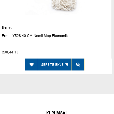
Ermet
CM Nemli Mop Ekonomik
Ermet Y530
232,75 TL
SEPETE EKLE
KURUMSAL