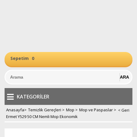
Sepetim
0
KATEGORILER
Anasayfa
>
Temizlik Gereçleri
>
Mop
>
Mop ve Paspaslar
>
Ermet Y529 50 CM Nemli Mop Ekonomik