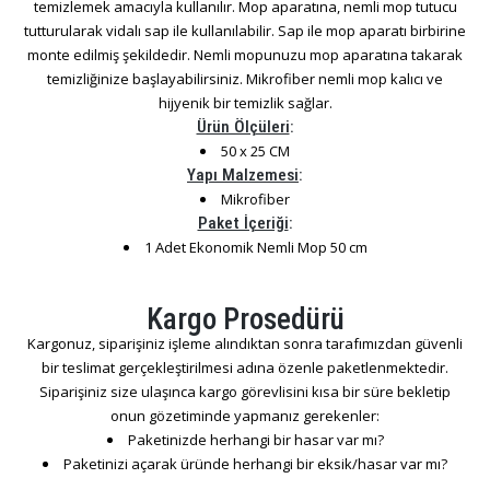
temizlemek amacıyla kullanılır. Mop aparatına, nemli mop tutucu
tutturularak vidalı sap ile kullanılabilir. Sap ile mop aparatı birbirine
monte edilmiş şekildedir. Nemli mopunuzu mop aparatına takarak
temizliğinize başlayabilirsiniz. Mikrofiber nemli mop kalıcı ve
hijyenik bir temizlik sağlar.
Ürün Ölçüleri
:
50 x 25 CM
Yapı Malzemesi
:
Mikrofiber
Paket İçeriği
:
1 Adet Ekonomik Nemli Mop 50 cm
Kargo Prosedürü
Kargonuz, siparişiniz işleme alındıktan sonra tarafımızdan güvenli
bir teslimat gerçekleştirilmesi adına özenle paketlenmektedir.
Siparişiniz size ulaşınca kargo görevlisini kısa bir süre bekletip
onun gözetiminde yapmanız gerekenler:
Paketinizde herhangi bir hasar var mı?
Paketinizi açarak üründe herhangi bir eksik/hasar var mı?