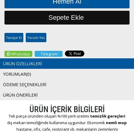
Tavsiye Et
Yorum Yaz
WhatsApp
Telegram
ÜRÜN ÖZELLIKLERI
YORUMLAR
(0)
ÖDEME SEÇENEKLERI
ÜRÜN ÖNERILERI
ÜRÜN İÇERİK BİLGİLERİ
Tek parça üründen oluşan %100 yerli üretimi
temizlik gereçleri
dış mekan temizliğinde kullanıma uygundur. Ekonomik
nemli mop
hastane, ofis, cafe, restorant vb. mekanların zeminlerini