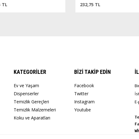
 TL
232,75 TL
KATEGORİLER
BİZİ TAKİP EDİN
İ
Ev ve Yaşam
Facebook
Bi
Dispenserler
Twitter
İs
Temizlik Gereçleri
Instagram
E-
Temizlik Malzemeleri
Youtube
Koku ve Aparatları
T
W