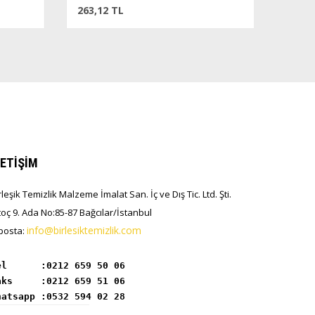
263,12 TL
LETİŞİM
rleşik Temizlik Malzeme İmalat San. İç ve Dış Tic. Ltd. Şti.
toç 9. Ada No:85-87 Bağcılar/İstanbul
info@birlesiktemizlik.com
posta:
el      :
hatsapp :0532 594 02 28