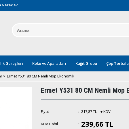
 Nerede?
lik Gereçleri
Koku ve Aparatları
Kağıt Grubu
Çöp Torbala
ar
>
Ermet Y531 80 CM Nemli Mop Ekonomik
Ermet Y531 80 CM Nemli Mop 
Fiyat
:
217,87 TL
+ KDV
239,66 TL
KDV Dahil
: