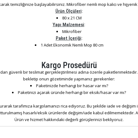
rak temizliğinize başlayabilirsiniz. Mikrofiber nemli mop kalıcı ve hijyenik b
Ürün Ölçüleri
:
80 x 21 CM
Yapı Malzemesi
:
Mikrofiber
Paket İçeriği
:
1 Adet Ekonomik Nemli Mop 80 cm
Kargo Prosedürü
dan güvenli bir teslimat gerçekleştirilmesi adına özenle paketlenmektedir. S
bekletip onun gözetiminde yapmanız gerekenler:
Paketinizde herhangi bir hasar var mı?
Paketinizi açarak üründe herhangi bir eksik/hasar var mı?
rarak tarafımıza kargolamanızı rica ediyoruz. Bu şekilde iade ve değişim 
tutturulmamış hasarlı/eksik ürünlerde değişim/iade kabul edilmemektedir. An
Ürün ve hizmet hakkındaki değerli görüşlerinizi bekliyoruz.