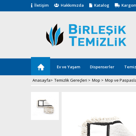
İletişim
Hakkımızda
Katalog
Kargom
Ev ve Yaşam
Dispenserler
Temiz
Anasayfa
>
Temizlik Gereçleri
>
Mop
>
Mop ve Paspasl