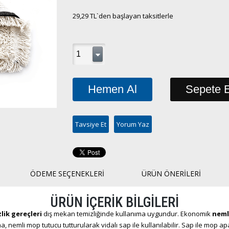
29,29 TL
`den başlayan taksitlerle
Tavsiye Et
Yorum Yaz
ÖDEME SEÇENEKLERI
ÜRÜN ÖNERILERI
ÜRÜN İÇERİK BİLGİLERİ
lik gereçleri
dış mekan temizliğinde kullanıma uygundur. Ekonomik
neml
, nemli mop tutucu tutturularak vidalı sap ile kullanılabilir. Sap ile mop 