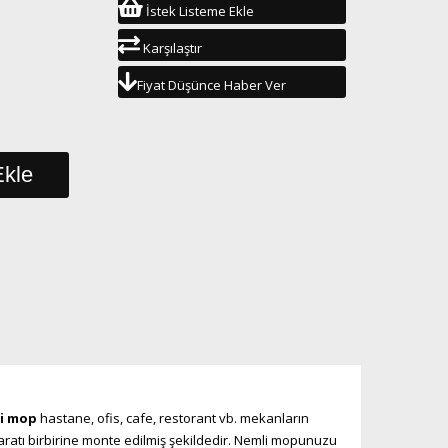
İstek Listeme Ekle
Karşılaştır
Fiyat Düşünce Haber Ver
i mop
hastane, ofis, cafe, restorant vb. mekanların
aparatı birbirine monte edilmiş şekildedir. Nemli mopunuzu