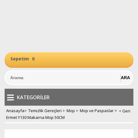
Sepetim
0
KATEGORILER
Anasayfa
>
Temizlik Gereçleri
>
Mop
>
Mop ve Paspaslar
>
Ermet Y130 Makarna Mop 50CM