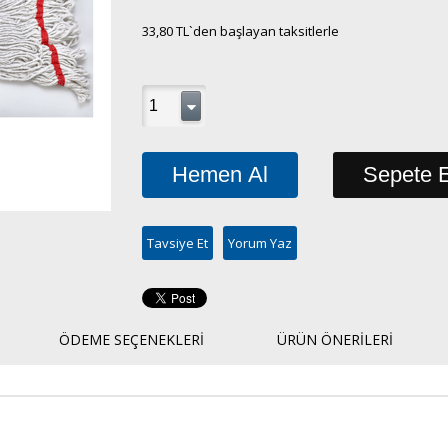
33,80 TL
`den başlayan taksitlerle
Tavsiye Et
Yorum Yaz
ÖDEME SEÇENEKLERI
ÜRÜN ÖNERILERI