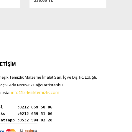
239,66 TL
LETİŞİM
rleşik Temizlik Malzeme İmalat San. İç ve Dış Tic. Ltd. Şti.
toç 9. Ada No:85-87 Bağcılar/İstanbul
info@birlesiktemizlik.com
posta:
el      :
hatsapp :0532 594 02 28