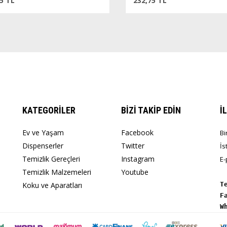
 TL
232,75 TL
KATEGORİLER
BİZİ TAKİP EDİN
İ
Ev ve Yaşam
Facebook
Bi
Dispenserler
Twitter
İs
Temizlik Gereçleri
Instagram
E-
Temizlik Malzemeleri
Youtube
Koku ve Aparatları
T
W