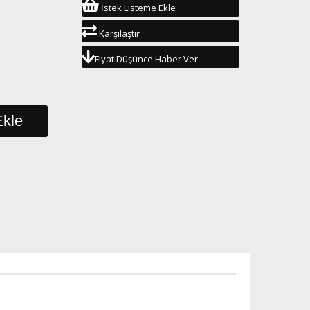
İstek Listeme Ekle
Karşılaştır
Fiyat Düşünce Haber Ver