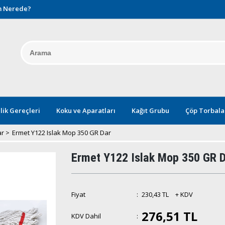
 Nerede?
lik Gereçleri
Koku ve Aparatları
Kağıt Grubu
Çöp Torbala
ar
>
Ermet Y122 Islak Mop 350 GR Dar
Ermet Y122 Islak Mop 350 GR 
Fiyat
:
230,43 TL
+ KDV
276,51 TL
KDV Dahil
: