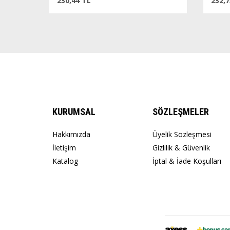
230,44 TL
232,75
KURUMSAL
SÖZLEŞMELER
Hakkımızda
Üyelik Sözleşmesi
İletişim
Gizlilik & Güvenlik
Katalog
İptal & İade Koşulları