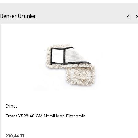
Benzer Ürünler
rmet
rmet Y528 40 CM Nemli Mop Ekonomik
30,44 TL