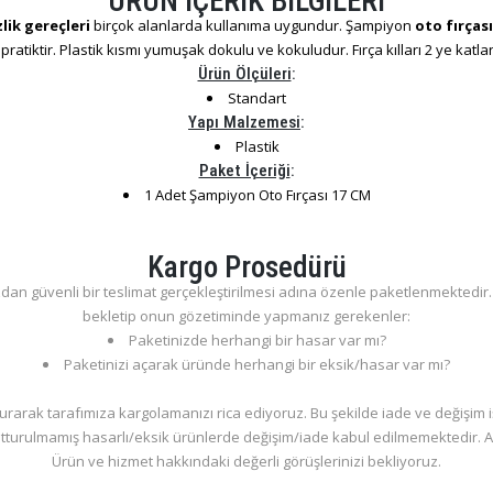
ÜRÜN İÇERİK BİLGİLERİ
lik gereçleri
birçok alanlarda kullanıma uygundur. Şampiyon
oto fırçası
ratiktir. Plastik kısmı yumuşak dokulu ve kokuludur. Fırça kılları 2 ye katla
Ürün Ölçüleri
:
Standart
Yapı Malzemesi
:
Plastik
Paket İçeriği
:
1 Adet Şampiyon Oto Fırçası 17 CM
Kargo Prosedürü
dan güvenli bir teslimat gerçekleştirilmesi adına özenle paketlenmektedir. S
bekletip onun gözetiminde yapmanız gerekenler:
Paketinizde herhangi bir hasar var mı?
Paketinizi açarak üründe herhangi bir eksik/hasar var mı?
rarak tarafımıza kargolamanızı rica ediyoruz. Bu şekilde iade ve değişim 
tutturulmamış hasarlı/eksik ürünlerde değişim/iade kabul edilmemektedir. An
Ürün ve hizmet hakkındaki değerli görüşlerinizi bekliyoruz.