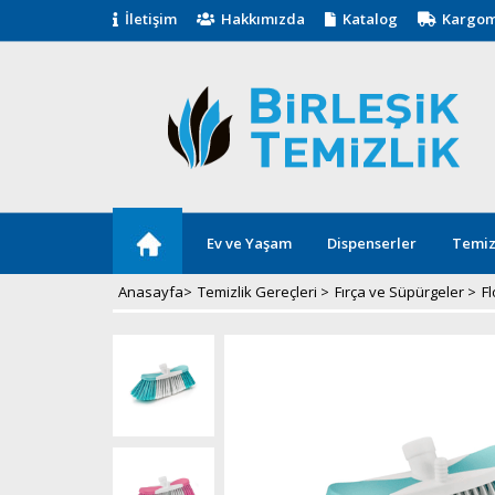
İletişim
Hakkımızda
Katalog
Kargom
Ev ve Yaşam
Dispenserler
Temiz
Anasayfa
>
Temizlik Gereçleri
>
Fırça ve Süpürgeler
>
F