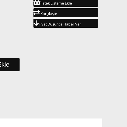
İstek Listeme Ekle
Karşılaştır
Fiyat Düşünce Haber Ver