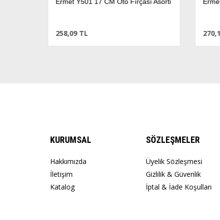
Asorti
Ermet Y501 17 CM Oto Fırçası Asorti
Ermet 
258,09 TL
270,15
KURUMSAL
SÖZLEŞMELER
Hakkımızda
Üyelik Sözleşmesi
İletişim
Gizlilik & Güvenlik
Katalog
İptal & İade Koşulları