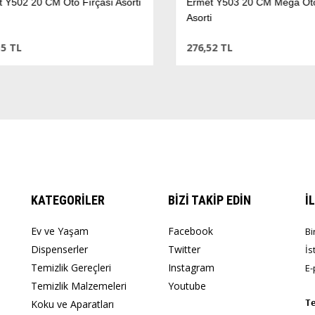
Y502 20 CM Oto Fırçası Asorti
Ermet Y503 20 CM Mega Oto 
Asorti
 TL
276,52 TL
KATEGORİLER
BİZİ TAKİP EDİN
İ
Ev ve Yaşam
Facebook
Bi
Dispenserler
Twitter
İs
Temizlik Gereçleri
Instagram
E-
Temizlik Malzemeleri
Youtube
Koku ve Aparatları
T