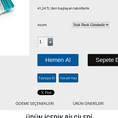
41,24 TL
`den başlayan taksitlerle
Asorti
Tavsiye Et
Yorum Yaz
ÖDEME SEÇENEKLERI
ÜRÜN ÖNERILERI