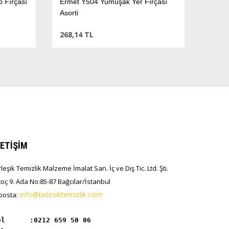
Fırçası
Ermet Y504 Yumuşak Yer Fırçası
Asorti
268,14 TL
LETİŞİM
rleşik Temizlik Malzeme İmalat San. İç ve Dış Tic. Ltd. Şti.
toç 9. Ada No:85-87 Bağcılar/İstanbul
info@birlesiktemizlik.com
posta:
el      :