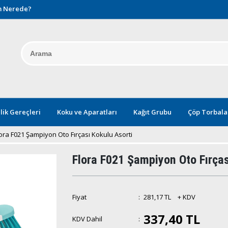
 Nerede?
lik Gereçleri
Koku ve Aparatları
Kağıt Grubu
Çöp Torbala
lora F021 Şampiyon Oto Fırçası Kokulu Asorti
Flora F021 Şampiyon Oto Fırças
Fiyat
:
281,17 TL
+ KDV
337,40 TL
KDV Dahil
: