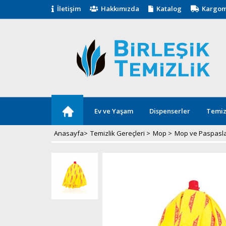
İletişim
Hakkımızda
Katalog
Kargom
Ev ve Yaşam
Dispenserler
Temiz
Anasayfa
>
Temizlik Gereçleri
>
Mop
>
Mop ve Paspasl