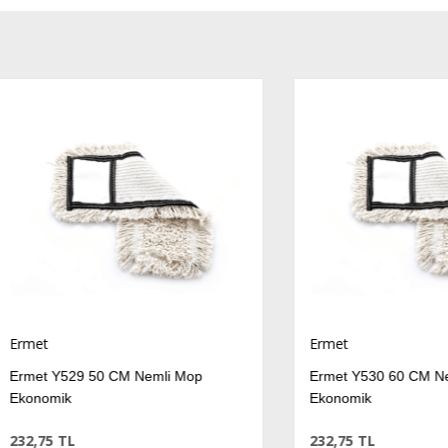
t
Ermet
t Y529 50 CM Nemli Mop
Ermet Y530 60 CM Nemli M
omik
Ekonomik
75 TL
232,75 TL