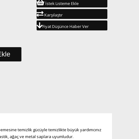
İstek Listeme Ekle
Karşılaştır
Fiyat Düşünce Haber Ver
emesine temizlik gücüyle temizlikte büyük yardımcınız
lastik, ağaç ve metal saplara uyumludur.