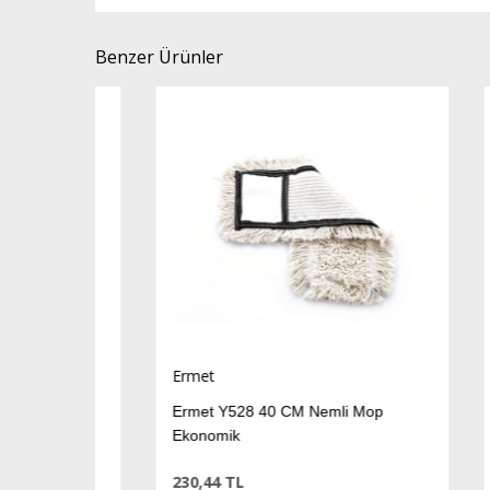
Benzer Ürünler
Ermet
Erme
p
Ermet Y528 40 CM Nemli Mop
Erme
Ekonomik
Ekon
230,44 TL
232,