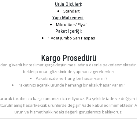
Ürün Ölçüleri
:
Standart
Yapı Malzemesi
:
Mikrofiber/ Elyaf
Paket İçeriği
:
1 Adet Jumbo Sarı Paspas
Kargo Prosedürü
dan güvenli bir teslimat gerçekleştirilmesi adına özenle paketlenmektedir. S
bekletip onun gözetiminde yapmanız gerekenler:
Paketinizde herhangi bir hasar var mı?
Paketinizi açarak üründe herhangi bir eksik/hasar var mı?
rarak tarafımıza kargolamanızı rica ediyoruz. Bu şekilde iade ve değişim 
tutturulmamış hasarlı/eksik ürünlerde değişim/iade kabul edilmemektedir. An
Ürün ve hizmet hakkındaki değerli görüşlerinizi bekliyoruz.