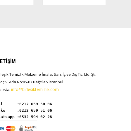
LETİŞİM
rleşik Temizlik Malzeme İmalat San. İç ve Dış Tic. Ltd. Şti.
toç 9. Ada No:85-87 Bağcılar/İstanbul
info@birlesiktemizlik.com
posta:
el      :
hatsapp :0532 594 02 28