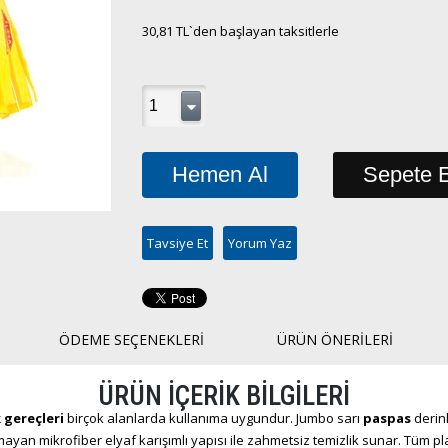
30,81 TL
`den başlayan taksitlerle
Tavsiye Et
Yorum Yaz
ÖDEME SEÇENEKLERI
ÜRÜN ÖNERILERI
ÜRÜN İÇERİK BİLGİLERİ
 gereçleri
birçok alanlarda kullanıma uygundur. Jumbo sarı
paspas
derinl
kmayan mikrofiber elyaf karışımlı yapısı ile zahmetsiz temizlik sunar. Tüm p