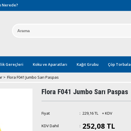
 Nerede?
lik Gereçleri
Koku ve Aparatları
Kağıt Grubu
Çöp Torbala
ar
>
Flora F041 Jumbo Sarı Paspas
Flora F041 Jumbo Sarı Paspas
Fiyat
:
229,16 TL
+ KDV
252,08 TL
KDV Dahil
: