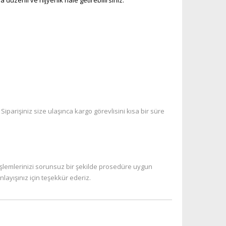
düzenli ve hijyenik hale getirebilirsiniz.
iparişiniz size ulaşınca kargo görevlisini kısa bir süre
işlemlerinizi sorunsuz bir şekilde prosedüre uygun
layışınız için teşekkür ederiz.