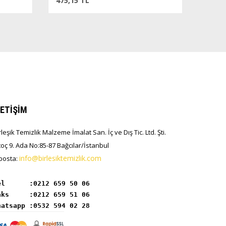
475,15 TL
LETİŞİM
rleşik Temizlik Malzeme İmalat San. İç ve Dış Tic. Ltd. Şti.
toç 9. Ada No:85-87 Bağcılar/İstanbul
info@birlesiktemizlik.com
posta:
el      :
hatsapp :0532 594 02 28