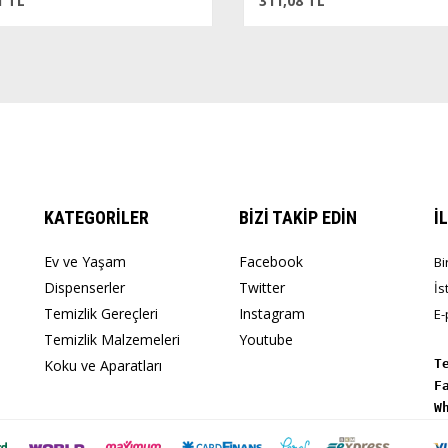
 TL
311,08 TL
KATEGORİLER
BİZİ TAKİP EDİN
İ
Ev ve Yaşam
Facebook
Bi
Dispenserler
Twitter
İs
Temizlik Gereçleri
Instagram
E-
Temizlik Malzemeleri
Youtube
Koku ve Aparatları
T
W