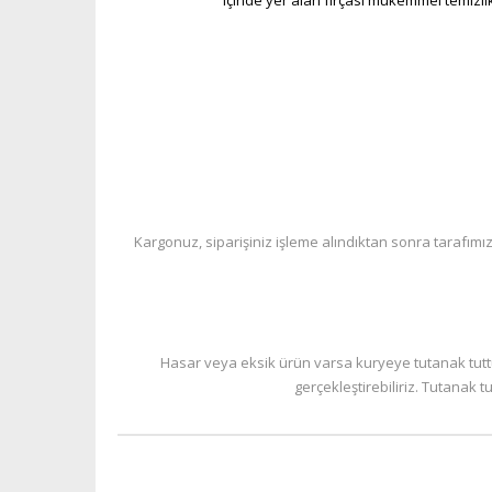
içinde yer alan fırçası mükemmel temizlik
Kargonuz, siparişiniz işleme alındıktan sonra tarafımız
Hasar veya eksik ürün varsa kuryeye tutanak tuttu
gerçekleştirebiliriz. Tutanak 