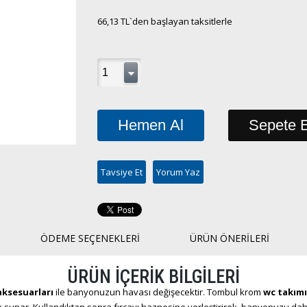
66,13 TL
`den başlayan taksitlerle
Tavsiye Et
Yorum Yaz
ÖDEME SEÇENEKLERI
ÜRÜN ÖNERILERI
ÜRÜN İÇERİK BİLGİLERİ
ksesuarları
ile banyonuzun havası değişecektir. Tombul krom
wc takımı