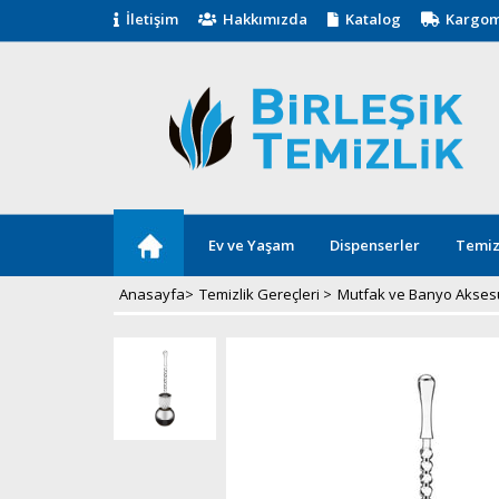
İletişim
Hakkımızda
Katalog
Kargom
Ev ve Yaşam
Dispenserler
Temiz
Anasayfa
>
Temizlik Gereçleri
>
Mutfak ve Banyo Aksesu