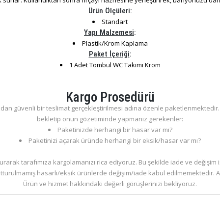
 sunar. Kullandıktan sonra fırçayı haznesine yerleştirirek, banyonuzu daha 
Ürün Ölçüleri
:
Standart
Yapı Malzemesi
:
Plastik/Krom Kaplama
Paket İçeriği
:
1 Adet Tombul WC Takımı Krom
Kargo Prosedürü
dan güvenli bir teslimat gerçekleştirilmesi adına özenle paketlenmektedir. S
bekletip onun gözetiminde yapmanız gerekenler:
Paketinizde herhangi bir hasar var mı?
Paketinizi açarak üründe herhangi bir eksik/hasar var mı?
rarak tarafımıza kargolamanızı rica ediyoruz. Bu şekilde iade ve değişim 
tutturulmamış hasarlı/eksik ürünlerde değişim/iade kabul edilmemektedir. An
Ürün ve hizmet hakkındaki değerli görüşlerinizi bekliyoruz.