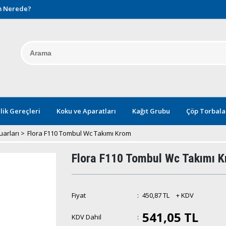
 Nerede?
lik Gereçleri
Koku ve Aparatları
Kağıt Grubu
Çöp Torbala
arları
>
Flora F110 Tombul Wc Takımı Krom
Flora F110 Tombul Wc Takımı 
Fiyat
:
450,87 TL
+ KDV
541,05 TL
KDV Dahil
: