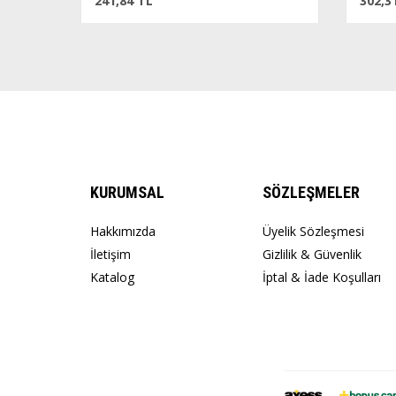
241,84 TL
302,31
KURUMSAL
SÖZLEŞMELER
Hakkımızda
Üyelik Sözleşmesi
İletişim
Gizlilik & Güvenlik
Katalog
İptal & İade Koşulları