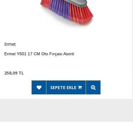
Ermet
 17 CM Oto Fırçası Asorti
Ermet 
270,1
SEPETE EKLE