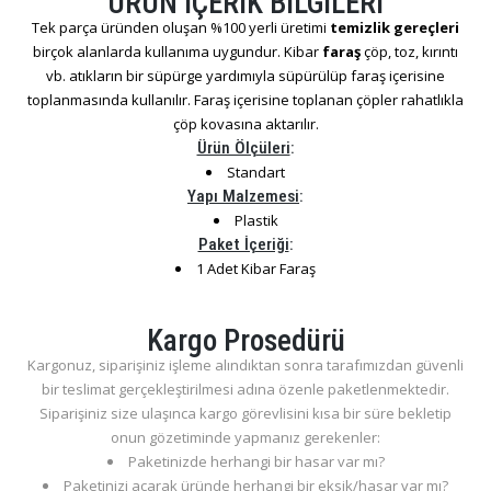
ÜRÜN İÇERİK BİLGİLERİ
Tek parça üründen oluşan %100 yerli üretimi
temizlik gereçleri
birçok alanlarda kullanıma uygundur. Kibar
faraş
çöp, toz, kırıntı
vb. atıkların bir süpürge yardımıyla süpürülüp faraş içerisine
toplanmasında kullanılır. Faraş içerisine toplanan çöpler rahatlıkla
çöp kovasına aktarılır.
Ürün Ölçüleri
:
Standart
Yapı Malzemesi
:
Plastik
Paket İçeriği
:
1 Adet Kibar Faraş
Kargo Prosedürü
Kargonuz, siparişiniz işleme alındıktan sonra tarafımızdan güvenli
bir teslimat gerçekleştirilmesi adına özenle paketlenmektedir.
Siparişiniz size ulaşınca kargo görevlisini kısa bir süre bekletip
onun gözetiminde yapmanız gerekenler:
Paketinizde herhangi bir hasar var mı?
Paketinizi açarak üründe herhangi bir eksik/hasar var mı?