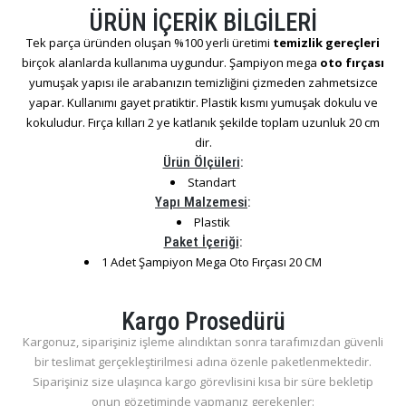
ÜRÜN İÇERİK BİLGİLERİ
Tek parça üründen oluşan %100 yerli üretimi
temizlik gereçleri
birçok alanlarda kullanıma uygundur. Şampiyon mega
oto fırçası
yumuşak yapısı ile arabanızın temizliğini çizmeden zahmetsizce
yapar. Kullanımı gayet pratiktir. Plastik kısmı yumuşak dokulu ve
kokuludur. Fırça kılları 2 ye katlanık şekilde toplam uzunluk 20 cm
dir.
Ürün Ölçüleri
:
Standart
Yapı Malzemesi
:
Plastik
Paket İçeriği
:
1 Adet Şampiyon Mega Oto Fırçası 20 CM
Kargo Prosedürü
Kargonuz, siparişiniz işleme alındıktan sonra tarafımızdan güvenli
bir teslimat gerçekleştirilmesi adına özenle paketlenmektedir.
Siparişiniz size ulaşınca kargo görevlisini kısa bir süre bekletip
onun gözetiminde yapmanız gerekenler: