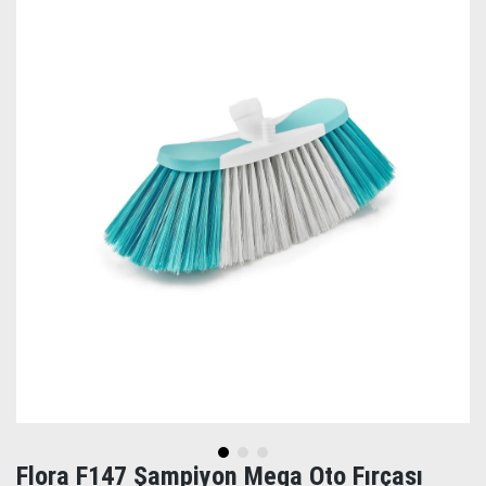
Flora F147 Şampiyon Mega Oto Fırçası