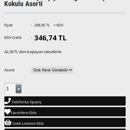
Kokulu Asorti
Fiyat
:
288,95 TL
+ KDV
346,74 TL
KDV Dahil
:
42,38 TL
`den başlayan taksitlerle
Asorti
Telefonla Sipariş
Favorilere Ekle
İstek Listeme Ekle