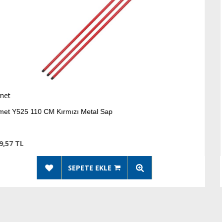
Ermet
Metal Sap
Ermet Y526 120 CM Çizgi
273,17 TL
TE EKLE