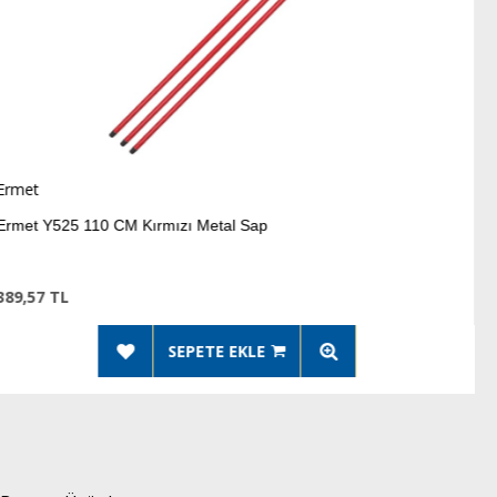
Ermet
mızı Metal Sap
Ermet Y526 120 CM 
273,17 TL
SEPETE EKLE