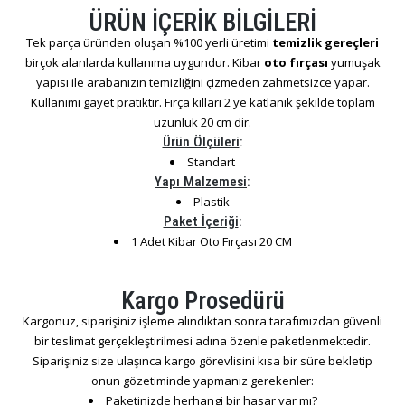
ÜRÜN İÇERİK BİLGİLERİ
Tek parça üründen oluşan %100 yerli üretimi
temizlik gereçleri
birçok alanlarda kullanıma uygundur. Kibar
oto fırçası
yumuşak
yapısı ile arabanızın temizliğini çizmeden zahmetsizce yapar.
Kullanımı gayet pratiktir. Fırça kılları 2 ye katlanık şekilde toplam
uzunluk 20 cm dir.
Ürün Ölçüleri
:
Standart
Yapı Malzemesi
:
Plastik
Paket İçeriği
:
1 Adet Kibar Oto Fırçası 20 CM
Kargo Prosedürü
Kargonuz, siparişiniz işleme alındıktan sonra tarafımızdan güvenli
bir teslimat gerçekleştirilmesi adına özenle paketlenmektedir.
Siparişiniz size ulaşınca kargo görevlisini kısa bir süre bekletip
onun gözetiminde yapmanız gerekenler:
Paketinizde herhangi bir hasar var mı?