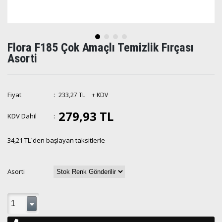
Flora F185 Çok Amaçlı Temizlik Fırçası
Asorti
Fiyat
:
233,27 TL
+ KDV
279,93 TL
KDV Dahil
:
34,21 TL
`den başlayan taksitlerle
Asorti