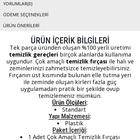
YORUMLAR
(0)
ÖDEME SEÇENEKLERI
ÜRÜN ÖNERILERI
ÜRÜN İÇERİK BİLGİLERİ
Tek parça üründen oluşan %100 yerli üretimi
temizlik gereçleri
birçok alanlarda kullanıma
uygundur. Çok amaçlı
temizlik fırçası
ile halı ve
zeminlerinizi zahmetsizce temizleyebilirsiniz.
Fırçanın üst kısmında bulunan elle tutma yeri
ile zeminde oluşan kirleri fazla güç
uygulamadan pratik bir şekilde ovup
temizlemeniz mümkün.
Ürün Ölçüleri
:
Standart
Yapı Malzemesi
:
Plastik
Paket İçeriği
:
1 Adet Çok Amaçlı Temizlik Fırçası