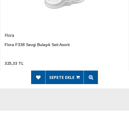
Flora
Sevgi Bulaşık Seti Asorti
Flora 
310,1
SEPETE EKLE