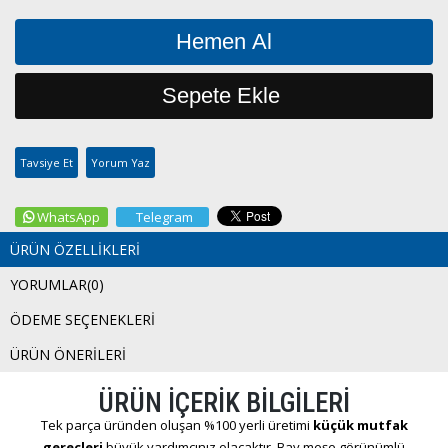
Tavsiye Et
Yorum Yaz
WhatsApp
Telegram
ÜRÜN ÖZELLIKLERI
YORUMLAR
(0)
ÖDEME SEÇENEKLERI
ÜRÜN ÖNERILERI
ÜRÜN İÇERİK BİLGİLERİ
Tek parça üründen oluşan %100 yerli üretimi
küçük mutfak
gereçleri
büyük yardımcınız olacaktır. Bay meşe görünümlü