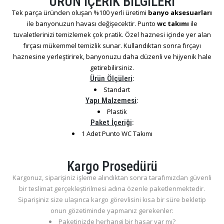
ÜRÜN İÇERİK BİLGİLERİ
Tek parça üründen oluşan %100 yerli üretimi
banyo aksesuarları
ile banyonuzun havası değişecektir. Punto
wc takımı
ile
tuvaletlerinizi temizlemek çok pratik. Özel haznesi içinde yer alan
fırçası mükemmel temizlik sunar. Kullandıktan sonra fırçayı
haznesine yerleştirirek, banyonuzu daha düzenli ve hijyenik hale
getirebilirsiniz.
Ürün Ölçüleri
:
Standart
Yapı Malzemesi
:
Plastik
Paket İçeriği
:
1 Adet Punto WC Takımı
Kargo Prosedürü
Kargonuz, siparişiniz işleme alındıktan sonra tarafımızdan güvenli
bir teslimat gerçekleştirilmesi adına özenle paketlenmektedir.
Siparişiniz size ulaşınca kargo görevlisini kısa bir süre bekletip
onun gözetiminde yapmanız gerekenler:
Paketinizde herhangi bir hasar var mı?