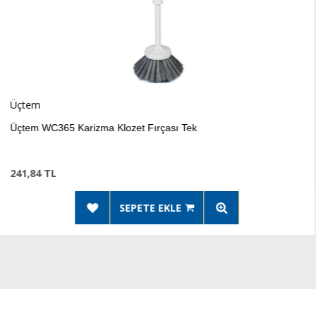
Flora
65 Karizma Klozet Fırçası Tek
Flora
L
302,
SEPETE EKLE