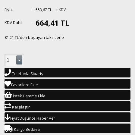
Fiyat
:
553,67 TL
+ KDV
664,41 TL
KDV Dahil
:
81,21 TL
`den başlayan taksitlerle
Telefonla Sipariş
Favorilere Ekle
İstek Listeme Ekle
Karşılaştır
Fiyat Düşünce Haber Ver
Kargo Bedava