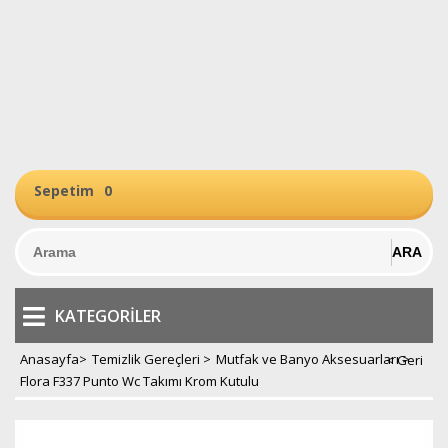
Sepetim
0
KATEGORILER
Anasayfa
>
Temizlik Gereçleri
>
Mutfak ve Banyo Aksesuarları
>
Flora F337 Punto Wc Takımı Krom Kutulu