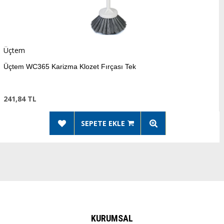
Flora
5 Karizma Klozet Fırçası Tek
Flora 
302,3
SEPETE EKLE
KURUMSAL