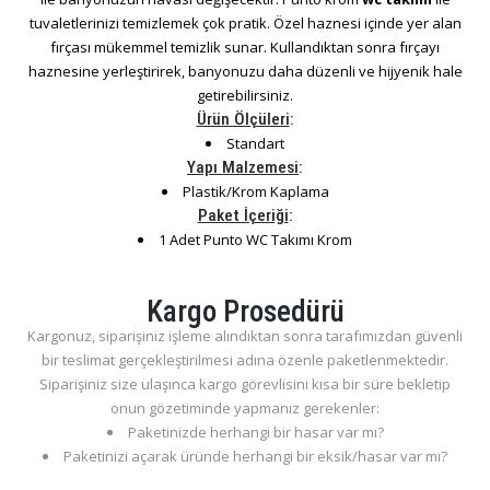
tuvaletlerinizi temizlemek çok pratik. Özel haznesi içinde yer alan
fırçası mükemmel temizlik sunar. Kullandıktan sonra fırçayı
haznesine yerleştirirek, banyonuzu daha düzenli ve hijyenik hale
getirebilirsiniz.
Ürün Ölçüleri
:
Standart
Yapı Malzemesi
:
Plastik/Krom Kaplama
Paket İçeriği
:
1 Adet Punto WC Takımı Krom
Kargo Prosedürü
Kargonuz, siparişiniz işleme alındıktan sonra tarafımızdan güvenli
bir teslimat gerçekleştirilmesi adına özenle paketlenmektedir.
Siparişiniz size ulaşınca kargo görevlisini kısa bir süre bekletip
onun gözetiminde yapmanız gerekenler:
Paketinizde herhangi bir hasar var mı?
Paketinizi açarak üründe herhangi bir eksik/hasar var mı?