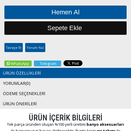
Tavsiye Et
Yorum Yaz
WhatsApp
Telegram
ÜRÜN ÖZELLIKLERI
YORUMLAR
(0)
ÖDEME SEÇENEKLERI
ÜRÜN ÖNERILERI
ÜRÜN İÇERİK BİLGİLERİ
Tek parça üründen oluşan %100 yerli üretimi
banyo aksesuarları
ile banyonuzun havası değişecektir. Punto krom
wc takımı
ile