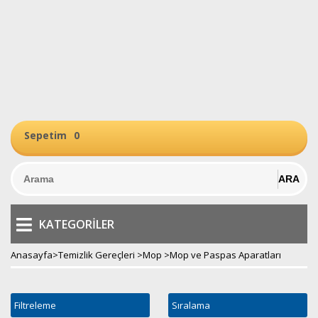
Sepetim
0
KATEGORILER
Anasayfa
>
Temizlik Gereçleri
>
Mop
>
Mop ve Paspas Aparatları
Filtreleme
Sıralama