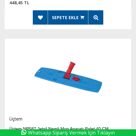
448,45 TL
SEPETE EKLE
Üçtem
Üçtem NP587 Jetsil Nemli Mop Aparatı Palet 40 CM
Whatsapp Sipariş Vermek İçin Tıklayın