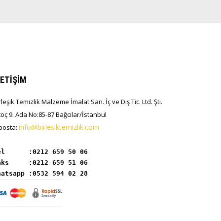
LETİŞİM
rleşik Temizlik Malzeme İmalat San. İç ve Dış Tic. Ltd. Şti.
toç 9. Ada No:85-87 Bağcılar/İstanbul
info@birlesiktemizlik.com
posta:
el      :
hatsapp :0532 594 02 28