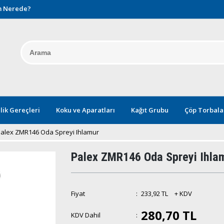
 Nerede?
lik Gereçleri
Koku ve Aparatları
Kağıt Grubu
Çöp Torbala
alex ZMR146 Oda Spreyi Ihlamur
Palex ZMR146 Oda Spreyi Ihla
Fiyat
:
233,92 TL
+ KDV
280,70 TL
KDV Dahil
: