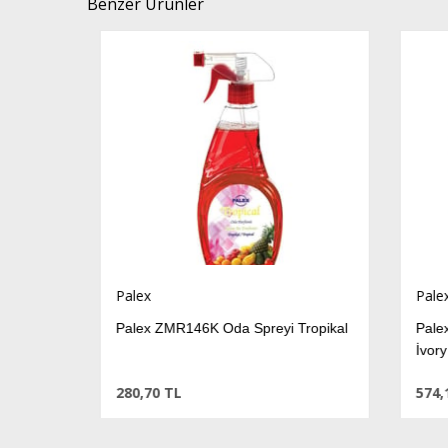
Benzer Ürünler
Palex
Palex
ory
Palex ZMR146K Oda Spreyi Tropikal
Palex
İvory
280,70 TL
574,13