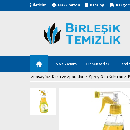
İletişim
Hakkımızda
Katalog
Kargom
Ev ve Yaşam
Dispenserler
Temiz
Anasayfa
>
Koku ve Aparatları
>
Sprey Oda Kokuları
>
P