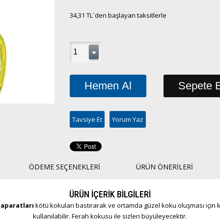
34,31 TL
`den başlayan taksitlerle
Tavsiye Et
Yorum Yaz
ÖDEME SEÇENEKLERI
ÜRÜN ÖNERILERI
ÜRÜN İÇERİK BİLGİLERİ
 aparatları
kötü kokuları bastırarak ve ortamda güzel koku oluşması için ku
kullanılabilir. Ferah kokusu ile sizleri büyüleyecektir.