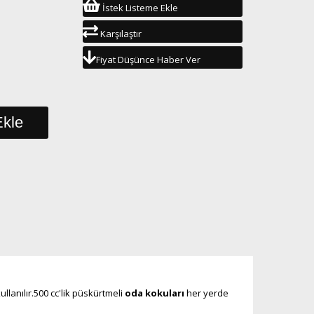
İstek Listeme Ekle
Karşılaştır
Fiyat Düşünce Haber Ver
llanılır.500 cc'lik püskürtmeli
oda kokuları
her yerde