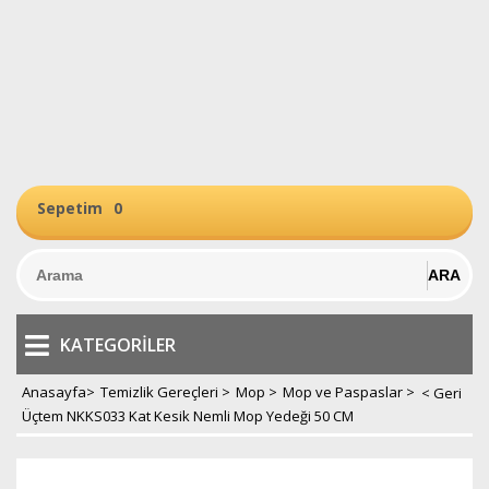
Sepetim
0
KATEGORILER
Anasayfa
>
Temizlik Gereçleri
>
Mop
>
Mop ve Paspaslar
>
Üçtem NKKS033 Kat Kesik Nemli Mop Yedeği 50 CM