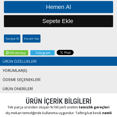
Tavsiye Et
Yorum Yaz
WhatsApp
Telegram
ÜRÜN ÖZELLIKLERI
YORUMLAR
(0)
ÖDEME SEÇENEKLERI
ÜRÜN ÖNERILERI
ÜRÜN İÇERİK BİLGİLERİ
Tek parça üründen oluşan %100 yerli üretimi
temizlik gereçleri
dış mekan temizliğinde kullanıma uygundur. Tafting kat kesik
nemli