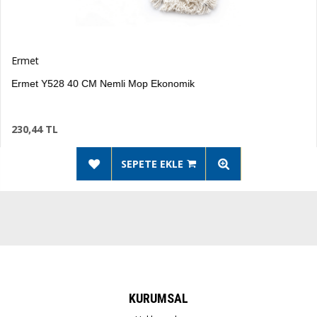
Ermet
 40 CM Nemli Mop Ekonomik
Ermet 
232,75
SEPETE EKLE
KURUMSAL