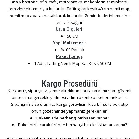
mop
hastane, ofis, cafe, restorant vb. mekanların zeminlerini
temizlemek amacıyla kullanılır. Tafting kat kesik 40 cm nemli mop,
nemli mop aparatına takılarak kullanılır. Zeminde derinlemesine
temizlik sağlar.
Ürün Ölçüleri
:
50 CM
Yapı Malzemesi
:
%100 Pamuk
Paket İçeriği
:
1 Adet Tafting Nemli Mop Kat Kesik 50 CM
Kargo Prosedürü
Kargonuz, siparişiniz işleme alındıktan sonra tarafımızdan güvenli
bir teslimat gerçekleştirilmesi adına özenle paketlenmektedir.
Siparişiniz size ulaşınca kargo görevlisini kısa bir süre bekletip
onun gözetiminde yapmanız gerekenler:
Paketinizde herhangi bir hasar var mı?
Paketinizi açarak üründe herhangi bir eksik/hasar var mı?
Hasar veya eksik ürün varsa kuryeye tutanak tutturarak tarafımıza