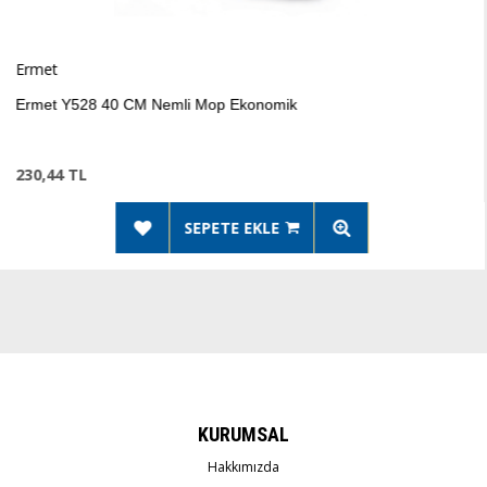
Ermet
 40 CM Nemli Mop Ekonomik
Ermet 
232,75
SEPETE EKLE
KURUMSAL
Hakkımızda