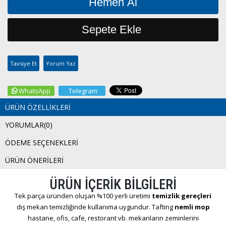
Tavsiye Et
Yorum Yaz
WhatsApp
Telegram
ÜRÜN ÖZELLIKLERI
YORUMLAR
(0)
ÖDEME SEÇENEKLERI
ÜRÜN ÖNERILERI
ÜRÜN İÇERİK BİLGİLERİ
Tek parça üründen oluşan %100 yerli üretimi
temizlik gereçleri
dış mekan temizliğinde kullanıma uygundur. Tafting
nemli mop
hastane, ofis, cafe, restorant vb. mekanların zeminlerini