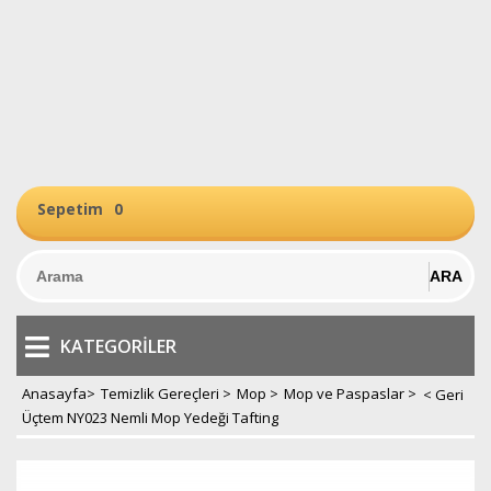
Sepetim
0
KATEGORILER
Anasayfa
>
Temizlik Gereçleri
>
Mop
>
Mop ve Paspaslar
>
Üçtem NY023 Nemli Mop Yedeği Tafting