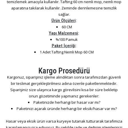
temizlemek amacıyla kullanılır. Tafting 60 cm nemli mop, nemli mop
aparatına takılarak kullanılır. Zeminde derinlemesine temizlik
sağlar.
Ürün Ölçüleri
:
60 CM
Yapı Malzemesi
:
%100 Pamuk
Paket İçeriği
:
1 Adet Tafting Nemli Mop 60 CM
Kargo Prosedürü
Kargonuz, siparişiniz işleme alındıktan sonra tarafımızdan güvenli
bir teslimat gerçekleştirilmesi adına özenle paketlenmektedir.
Siparişiniz size ulaşınca kargo görevlisini kısa bir süre bekletip
onun gözetiminde yapmanız gerekenler:
Paketinizde herhangi bir hasar var mı?
Paketinizi açarak üründe herhangi bir eksik/hasar var mı?
Hasar veya eksik ürün varsa kuryeye tutanak tutturarak tarafımıza
kargolamanızı rica ediyoruz. Bu şekilde iade ve değişim işlemlerinizi