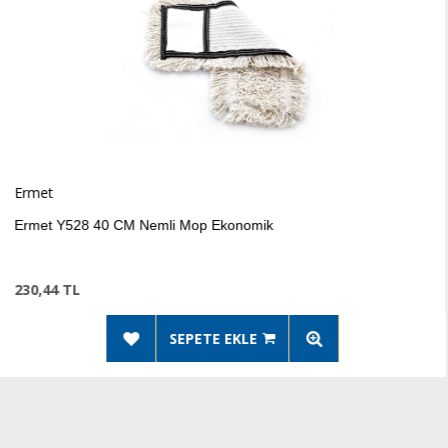
Ermet
 40 CM Nemli Mop Ekonomik
Ermet 
232,75
SEPETE EKLE