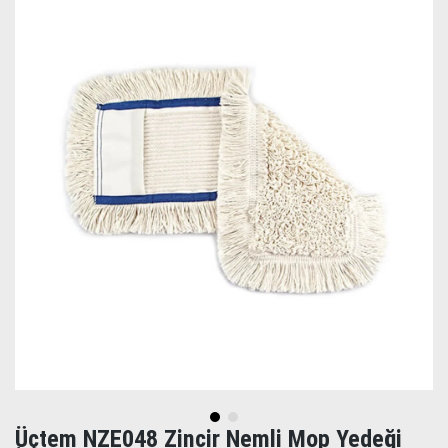
Üçtem NZE048 Zincir Nemli Mop Yedeği