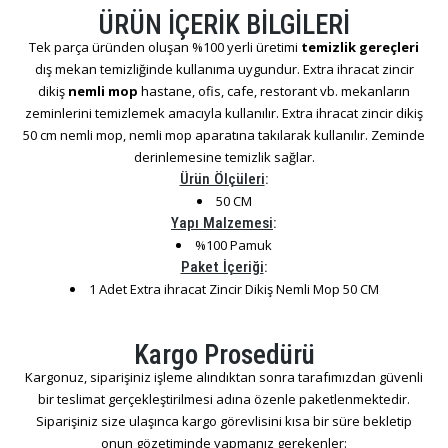
ÜRÜN İÇERİK BİLGİLERİ
Tek parça üründen oluşan %100 yerli üretimi
temizlik gereçleri
dış mekan temizliğinde kullanıma uygundur. Extra ihracat zincir
dikiş
nemli mop
hastane, ofis, cafe, restorant vb. mekanların
zeminlerini temizlemek amacıyla kullanılır. Extra ihracat zincir dikiş
50 cm nemli mop, nemli mop aparatına takılarak kullanılır. Zeminde
derinlemesine temizlik sağlar.
Ürün Ölçüleri
:
50 CM
Yapı Malzemesi
:
%100 Pamuk
Paket İçeriği
:
1 Adet Extra ihracat Zincir Dikiş Nemli Mop 50 CM
Kargo Prosedürü
Kargonuz, siparişiniz işleme alındıktan sonra tarafımızdan güvenli
bir teslimat gerçekleştirilmesi adına özenle paketlenmektedir.
Siparişiniz size ulaşınca kargo görevlisini kısa bir süre bekletip
onun gözetiminde yapmanız gerekenler: