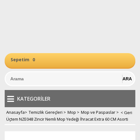
Sepetim
0
KATEGORILER
Anasayfa
>
Temizlik Gereçleri
>
Mop
>
Mop ve Paspaslar
>
Üçtem NZE048 Zincir Nemli Mop Yedeği İhracat Extra 60 CM Asorti