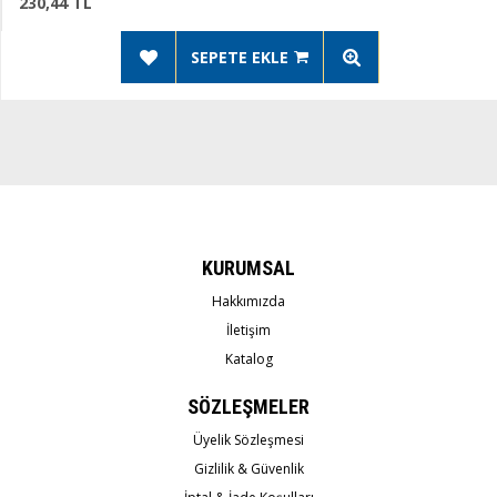
30,44 TL
SEPETE EKLE
KURUMSAL
Hakkımızda
İletişim
Katalog
SÖZLEŞMELER
Üyelik Sözleşmesi
Gizlilik & Güvenlik