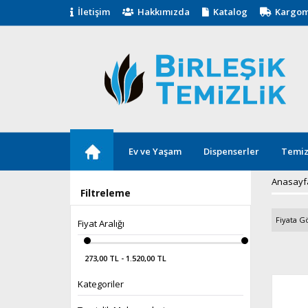
İletişim
Hakkımızda
Katalog
Kargom
Ev ve Yaşam
Dispenserler
Temiz
Anasayf
Filtreleme
Fiyata Gö
Fiyat Aralığı
273,00 TL - 1.520,00 TL
Kategoriler