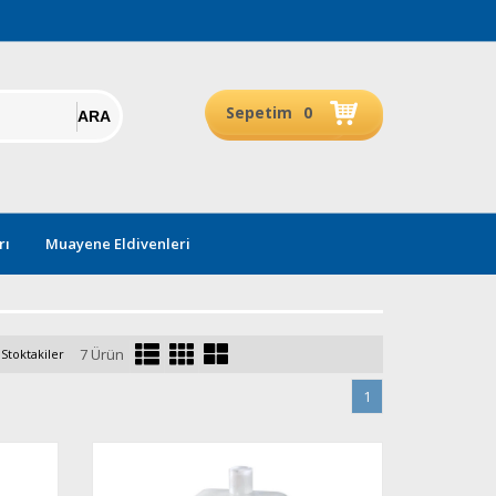
Sepetim
0
rı
Muayene Eldivenleri
7 Ürün
Stoktakiler
1