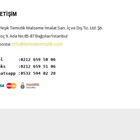
LETİŞİM
rleşik Temizlik Malzeme İmalat San. İç ve Dış Tic. Ltd. Şti.
toç 9. Ada No:85-87 Bağcılar/İstanbul
info@birlesiktemizlik.com
posta:
el      :
hatsapp :0532 594 02 28