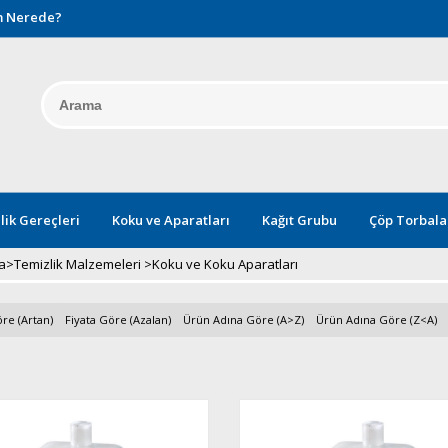
 Nerede?
lik Gereçleri
Koku ve Aparatları
Kağıt Grubu
Çöp Torbala
a
>
Temizlik Malzemeleri
>
Koku ve Koku Aparatları
re (Artan)
Fiyata Göre (Azalan)
Ürün Adına Göre (A>Z)
Ürün Adına Göre (Z<A)