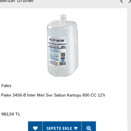
Benzer Ürünler
Palex
i Sıvı Sabun Kartuşu 800 CC 12'li
Palex 3500 Köpük
1.067,94 TL
SEPETE EKLE