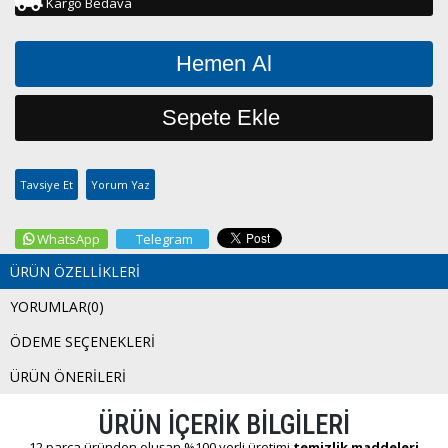
Kargo Bedava
Tavsiye Et
Yorum Yaz
WhatsApp
Telegram
ÜRÜN ÖZELLIKLERI
YORUMLAR
(0)
ÖDEME SEÇENEKLERI
ÜRÜN ÖNERILERI
ÜRÜN İÇERİK BİLGİLERİ
12 parça üründen oluşan %100 yerli üretimi
temizlik maddeleri