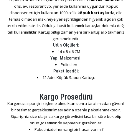
ofis, ev, restorant vb. yerlerde kullanıma uygundur. Köpük
dispenserleri için kullanılan 1000 cc'lik
köpük kartuş
larda, elle
temas olmadan makineye yerleştirildiğinden hijyenik açıdan çok
tercih edilmektedir. Oldukça basit kullanımlı kartuşlar dolumlu değil
tek kullanımlıktır. Kartuş bittiği zaman yeni bir kartuş alıp takmanız
gerekmektedir.
Ürün Ölçüleri
:
14 x 8 x 6 CM
Yapı Malzemesi
:
Polietilen
Paket İçeriği
:
12 Adet Köpük Sabun Kartuşu
Kargo Prosedürü
Kargonuz, siparişiniz işleme alındıktan sonra tarafımızdan güvenli
bir teslimat gerçekleştirilmesi adına özenle paketlenmektedir.
Siparişiniz size ulaşınca kargo görevlisini kısa bir süre bekletip
onun gözetiminde yapmanız gerekenler:
Paketinizde herhangi bir hasar var mı?